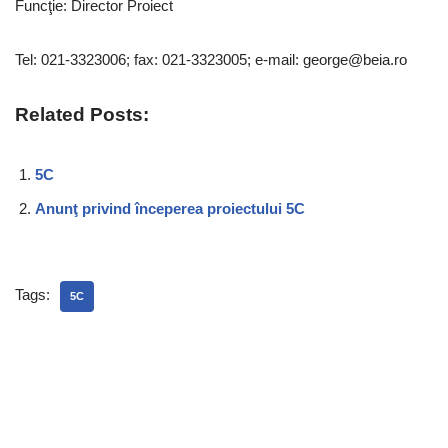
Funcţie: Director Proiect
Tel: 021-3323006; fax: 021-3323005; e-mail: george@beia.ro
Related Posts:
5C
Anunţ privind începerea proiectului 5C
Tags:
5C