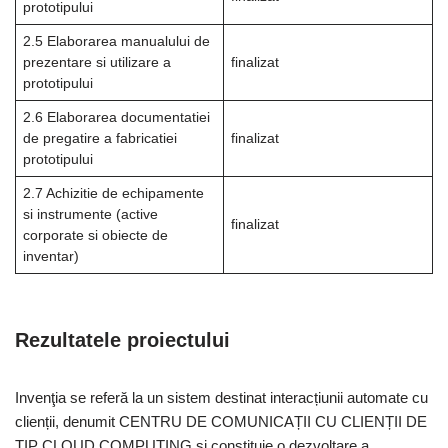
prototipului
2.5 Elaborarea manualului de
prezentare si utilizare a
finalizat
prototipului
2.6 Elaborarea documentatiei
de pregatire a fabricatiei
finalizat
prototipului
2.7 Achizitie de echipamente
si instrumente (active
finalizat
corporate si obiecte de
inventar)
Rezultatele proiectului
Invenţia se referă la un sistem destinat interacțiunii automate cu
clienții, denumit CENTRU DE COMUNICAȚII CU CLIENȚII DE
TIP CLOUD COMPUTING și constituie o dezvoltare a