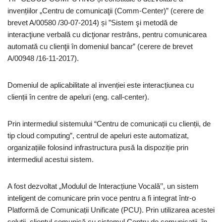
invențiilor „Centru de comunicaţii (Comm-Center)” (cerere de
brevet A/00580 /30-07-2014) și ”Sistem şi metodă de
interacţiune verbală cu dicţionar restrâns, pentru comunicarea
automată cu clienţii în domeniul bancar” (cerere de brevet
A/00948 /16-11-2017).
Domeniul de aplicabilitate al invenției este interacțiunea cu
clienții în centre de apeluri (eng. call-center).
Prin intermediul sistemului “Centru de comunicații cu clienții, de
tip cloud computing”, centrul de apeluri este automatizat,
organizațiile folosind infrastructura pusă la dispoziție prin
intermediul acestui sistem.
A fost dezvoltat „Modulul de Interacțiune Vocală’’, un sistem
inteligent de comunicare prin voce pentru a fi integrat într-o
Platformă de Comunicații Unificate (PCU). Prin utilizarea acestei
soluții, clientul comunică cu sistemul Centru de comunicații, în