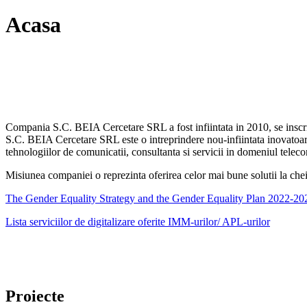
Acasa
Compania S.C. BEIA Cercetare SRL a fost infiintata in 2010, se inscrie
S.C. BEIA Cercetare SRL este o intreprindere nou-infiintata inovatoare
tehnologiilor de comunicatii, consultanta si servicii in domeniul telecom
Misiunea companiei o reprezinta oferirea celor mai bune solutii la cheie
The Gender Equality Strategy and the Gender Equality Plan 2022-20
Lista serviciilor de digitalizare oferite IMM-urilor/ APL-urilor
Proiecte